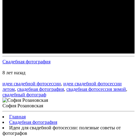
Свадебная фотография
8 лет назад
идеи свадебной фотосессии
,
идеи свадебной фотосессии
летом
,
свадебная фотография
,
свадебная фотосессия зимой
,
свадебный фотограф
София Розановская
Главная
Свадебная фотография
Идеи для свадебной фотосессии: полезные советы от
фотографов