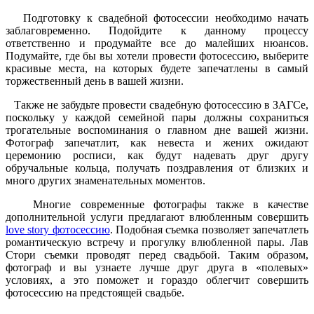
Подготовку к свадебной фотосессии необходимо начать
заблаговременно. Подойдите к данному процессу
ответственно и продумайте все до малейших нюансов.
Подумайте, где бы вы хотели провести фотосессию, выберите
красивые места, на которых будете запечатлены в самый
торжественный день в вашей жизни.
Также не забудьте провести
свадебную фотосессию в ЗАГСе
,
поскольку у каждой семейной пары должны сохраниться
трогательные воспоминания о главном дне вашей жизни.
Фотограф запечатлит, как невеста и жених ожидают
церемонию росписи, как будут надевать друг другу
обручальные кольца, получать поздравления от близких и
много других знаменательных моментов.
Многие современные фотографы также в качестве
дополнительной услуги предлагают влюбленным совершить
love story фотосессию
. Подобная съемка позволяет запечатлеть
романтическую встречу и прогулку влюбленной пары. Лав
Стори съемки проводят перед свадьбой. Таким образом,
фотограф и вы узнаете лучше друг друга в «полевых»
условиях, а это поможет и гораздо облегчит совершить
фотосессию на предстоящей свадьбе.