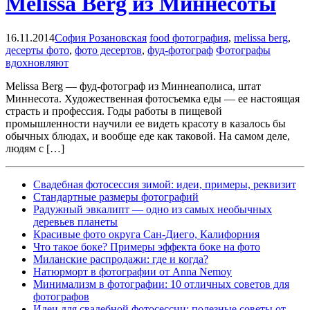
Melissa Berg из Миннесоты
16.11.2014
София Розановская
food фотография
,
melissa berg
,
десерты фото
,
фото десертов
,
фуд-фотограф
Фотографы
вдохновляют
Melissa Berg — фуд-фотограф из Миннеаполиса, штат
Миннесота. Художественная фотосъемка еды — ее настоящая
страсть и профессия. Годы работы в пищевой
промышленности научили ее видеть красоту в казалось бы
обычных блюдах, и вообще еде как таковой. На самом деле,
людям с […]
Свадебная фотосессия зимой: идеи, примеры, реквизит
Cтандартные размеры фотографий
Радужный эвкалипт — одно из самых необычных
деревьев планеты
Красивые фото округа Сан-Диего, Калифорния
Что такое боке? Примеры эффекта боке на фото
Миланские распродажи: где и когда?
Натюрморт в фотографии от Anna Nemoy
Минимализм в фотографии: 10 отличных советов для
фотографов
Идеи для свадебной фотосессии: полезные советы от