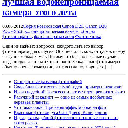
лучшая водонепроницаемая
камера этого лета
03.06.2012
София Розановская
Canon D20
,
Canon D20
PowerShot
,
водонепроницаемая камера
,
обзоры
фотоаппаратов
,
фотоаппараты canon
Фототехника
Один из важных вопросов каждого лета это выбор
фотоаппарата для отпуска. Обычно для своих отпусков я беру
сразу несколько камер. Потому что бывают разные случаи,
когда подходит только что-то одно. Зеркальные фотокамеры
обычно очень громоздкие, и не всегда подходят для […]
Cтандартные размеры фотографий
Свадебная фотосессия зимой: идеи, примеры, реквизит
Идеи свадебной фотосессии летом: идеи, реквизит, фото
Радужный эвкалипт — одно из самых необычных
деревьев планеты
Что такое боке? Примеры эффекта боке на фото
Красивые фото округа Сан-Диего, Калифорния
Идеи для свадебной фотосессии: полезные советы от
фотографов
Крым или Турция: где лучше отдыхать в 2021 году?