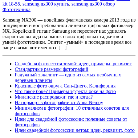
kit 18-55
,
samsung nx300 купить
,
samsung nx300 обзор
Фототехника
Samsung NX300 — новейшая флагманская камера 2013 года из
популярной и востребованной линейки цифровых фотокамер
NX. Корейский гигант Samsung не перестает нас удивлять
скоростью вывода на рынок своих цифровых гаджетов и
умной фототехники. Эпитет «умный» в последнее время все
чаще связывают именно с […]
Свадебная фотосессия зимой: идеи, примеры, реквизит
Cтандартные размеры фотографий
Радужный эвкалипт — одно из самых необычных
деревьев планеты
Красивые фото округа Сан-Диего, Калифорния
Что такое боке? Примеры эффекта боке на фото
Миланские распродажи: где и когда?
Натюрморт в фотографии от Anna Nemoy
Минимализм в фотографии: 10 отличных советов для
фотографов
Идеи для свадебной фотосессии: полезные советы от
фотографов
Идеи свадебной фотосессии летом: идеи, реквизит, фото