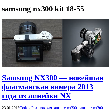
samsung nx300 kit 18-55
Samsung NX300 — новейшая
флагманская камера 2013
года из линейки NX
23.01.2013
София Розановская
samsung nx300
,
samsung nx300