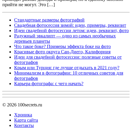
прийти не могут. Это […]
Cтандартные размеры фотографий
Свадебная фотосессия зимой: идеи, примеры, реквизит
Идеи свадебной фотосессии летом: идеи, реквизит, фото
Радужный эвкалипт — одно из самых необычных
деревьев планеты
Что такое боке? Примеры эффекта боке на фото
Красивые фото округа Сан-Диего, Калифорния
Идеи для свадебной фотосессии: полезные советы от
фотографов
Крым или Турция: где лучше отдыхать в 2021 году?
Минимализм в фотографии: 10 отличных советов для
фотографов
Карьера фотографа: с чего начать?
© 2026
100secrets.ru
Хроника
Карта сайта
Контакты