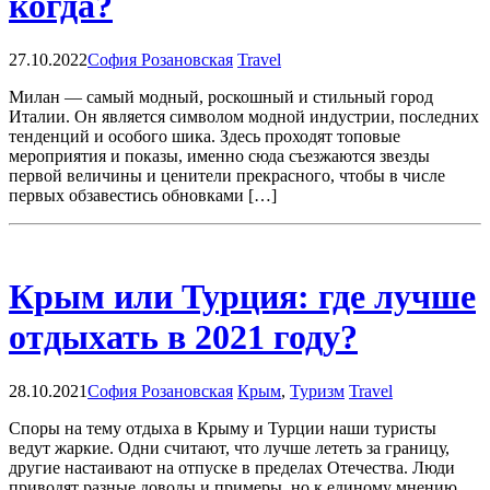
когда?
27.10.2022
София Розановская
Travel
Милан — самый модный, роскошный и стильный город
Италии. Он является символом модной индустрии, последних
тенденций и особого шика. Здесь проходят топовые
мероприятия и показы, именно сюда съезжаются звезды
первой величины и ценители прекрасного, чтобы в числе
первых обзавестись обновками […]
Крым или Турция: где лучше
отдыхать в 2021 году?
28.10.2021
София Розановская
Крым
,
Туризм
Travel
Споры на тему отдыха в Крыму и Турции наши туристы
ведут жаркие. Одни считают, что лучше лететь за границу,
другие настаивают на отпуске в пределах Отечества. Люди
приводят разные доводы и примеры, но к единому мнению