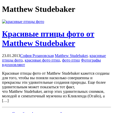
Matthew Studebaker
Красивые птицы фото от
Matthew Studebaker
23.01.2013
София Розановская
Matthew Studebaker
,
красивые
птицы фото
,
красивые фото птиц
,
фото птиц
Фотографы
вдохновляют
Красивые птицы фото от Matthew Studebaker кажется созданы
для того, чтобы вы поняли насколько совершенны и
прекрасны эти удивительные создания природы. Еще более
удивительным может показаться тот факт,
что Matthew Studebaker, автор этих удивительных снимков,
молодой и симпатичный мужчина из Кливленда (Огайо), а
[…]