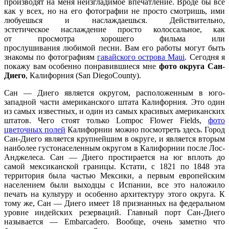
производят на меня неизгладимое впечатление. Вроде бы все
как у всех, но на его фотографии не просто смотришь, ими
любуешься и наслаждаешься. Действительно,
эстетическое наслаждение просто колоссальное, как
от просмотра хорошего фильма или
прослушивания любимой песни. Вам его работы могут быть
знакомы по фотографиям
гавайского острова Maui
. Сегодня я
покажу вам особенно понравившиеся мне
фото округа Сан-
Диего
, Калифорния (San DiegoCounty).
Сан — Диего является округом, расположенным в юго-
западной части американского штата Калифорния. Это один
из самых известных, и один из самых красивых американских
штатов. Чего стоят только Lompoc Flower Fields,
фото
цветочных полей
Калифорнии можно посмотреть здесь. Город
Сан-Диего является крупнейшим в округе, и является вторым
наиболее густонаселенным округом в Калифорнии после Лос-
Анджелеса. Сан — Диего простирается на юг вплоть до
самой мексиканской границы. Кстати, с 1821 по 1848 эта
территория была частью Мексики, а первым европейским
населением были выходцы с Испании, все это наложило
печать на культуру и особенно архитектуру этого округа. К
тому же, Сан — Диего имеет 18 признанных на федеральном
уровне индейских резерваций. Главный порт Сан-Диего
называется — Embarcadero. Вообще, очень заметно что