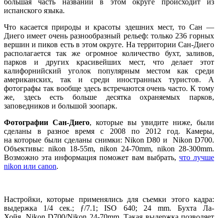
большая часть названий в этом округе происходит из
испанского языка.
Что касается природы и красоты здешних мест, то Сан —
Диего имеет очень разнообразный рельеф: только 236 горных
вершин и пиков есть в этом округе. На территории Сан-Диего
располагается так же огромное количество бухт, заливов,
парков и других красивейших мест, что делает этот
калифорнийский уголок популярным местом как среди
американских, так и среди иностранных туристов. А
фотографы так вообще здесь встречаются очень часто. К тому
же, здесь есть больше десятка охраняемых парков,
заповедников и большой зоопарк.
Фотографии Сан-Диего
, которые вы увидите ниже, были
сделаны в разное время с 2008 по 2012 год. Камеры,
на которые были сделаны снимки: Nikon D80 и Nikon D700.
Объективы: nikon 18-55m, nikon 24-70mm, nikon 28-300mm.
Возможно эта информация поможет вам выбрать,
что лучше
nikon или canon
.
Настройки, которые применялись для съемки этого кадра:
выдержка 1/4 сек.; ƒ/7.1; ISO 640; 24 mm. Бухта Ла-
Хойя. Nikon D700/Nikon 24-70mm. Такая выдержка позволяет