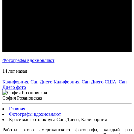
Фотографы вдохновляют
14 лет назад
Калифорния
,
Сан Диего Калифорния
,
Сан Диего США
,
Сан
Диего фото
София Розановская
Главная
Фотографы вдохновляют
Красивые фото округа Сан-Диего, Калифорния
Работы этого американского фотографа, каждый раз