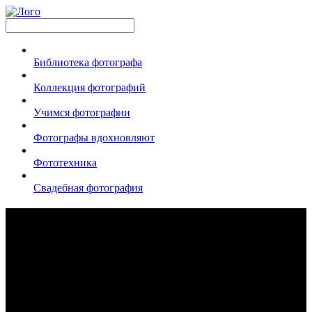
Библиотека фотографа
Коллекция фотографий
Учимся фотографии
Фотографы вдохновляют
Фототехника
Свадебная фотография
Красивые фото округа Сан-Диего,
Калифорния
просмотров 19203