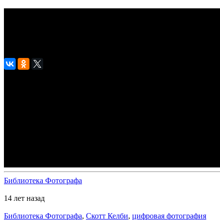
Скотт Келби. Цифровая фотография. То
просмотров 14359
Библиотека Фотографа
14 лет назад
Библиотека Фотографа
,
Скотт Келби
,
цифровая фотография