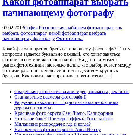
Какой фотоаппарат выбрать
начинающему фотографу
05.02.2013
София Розановская
выбираем фотоаппарат
,
как
выбрать фотоаппарат
,
какой фотоаппарат выбрать
начинающему фотографу
Фототехника
Какой фотоаппарат выбрать начинающему фотографу? Таким
вопросом задается буквально каждый, кто хочет заняться
фотобизнесом или же просто хобби. На данный момент
рынок фототехники настолько велик, что выбор встает между
сотнями различных моделей и почти десятком крупных
брендов. Как показывает практика, почти всегда […]
Свадебная фотосессия зимой: идеи, примеры, реквизит
Cтандартные размеры фотографий
Радужный эвкалипт — одно из самых необычных
деревьев планеты
Красивые фото округа Сан-Диего, Калифорния
Что такое боке? Примеры эффекта боке на фото
Миланские распродажи: где и когда?
Натюрморт в фотографии от Anna Nemoy
Минимализм в фотографии: 10 отличных советов для