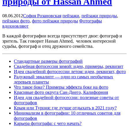
природы от Hassan Ahmed
08.06.2012
София Розановская
пейзажи
,
пейзажи природы
,
пейзажи фото
,
фото пейзажи природы
Фотографы
вдохновляют
В каждой фотографии всегда присутствует двое: фотограф и
зритель. Так говорит Hassan Ahmed, человек интересной
судьбы, фотограф и отец дружного семейства.
Cтандартные размеры фотографий
Свадебная фотосессия зимой: идеи, примеры, реквизит
Идеи свадебной фотосессии летом: идеи, реквизит, фото
Радужный эвкалипт — одно из самых необычных
деревьев планеты
Что такое боке? Примеры эффекта боке на фото
Красивые фото округа Сан-Диего, Калифорния
Идеи для свадебной фотосессии: полезные советы от
фотографов
Крым или Турция: где лучше отдыхать в 2021 году?
Минимализм в фотографии: 10 отличных советов для
фотографов
Карьера фотографа: с чего начать?