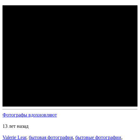
Красивые бытовые фотографии от
Valerie Lear
просмотров 12998
Фотографы вдохновляют
13 лет назад
Valerie Lear
,
бытовая фотография
,
бытовые фотографии
,