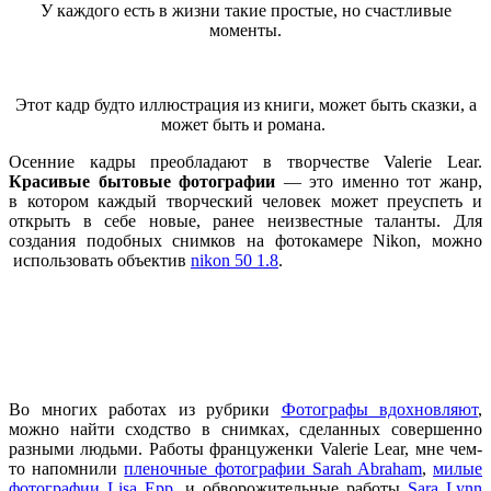
У каждого есть в жизни такие простые, но счастливые
моменты.
Этот кадр будто иллюстрация из книги, может быть сказки, а
может быть и романа.
Осенние кадры преобладают в творчестве Valerie Lear.
Красивые бытовые фотографии
—
это именно тот жанр,
в котором каждый творческий человек может преуспеть и
открыть в себе новые, ранее неизвестные таланты. Для
создания подобных снимков на фотокамере Nikon, можно
использовать
объектив
nikon 50 1.8
.
Во многих работах из рубрики
Фотографы вдохновляют
,
можно найти сходство в снимках, сделанных совершенно
разными людьми. Работы француженки Valerie Lear, мне чем-
то напомнили
пленочные фотографии Sarah Abraham
,
милые
фотографии Lisa Epp
, и обворожительные работы
Sara Lynn