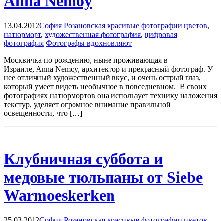
Anna Nemoy
13.04.2012
София Розановская
красивые фотографии цветов
,
натюрморт
,
художественная фотография
,
цифровая
фотография
Фотографы вдохновляют
Москвичка по рождению, ныне проживающая в
Израиле, Anna Nemoy, архитектор и прекрасный фотограф. У
нее отличный художественный вкус, и очень острый глаз,
который умеет видеть необычное в повседневном. В своих
фотографиях натюрмортов она использует технику наложения
текстур, уделяет огромное внимание правильной
освещенности, что […]
Клубничная суббота и
медовые тюльпаны от Siebe
Warmoeskerken
25.03.2012
София Розановская
красивые фотографии цветов
,