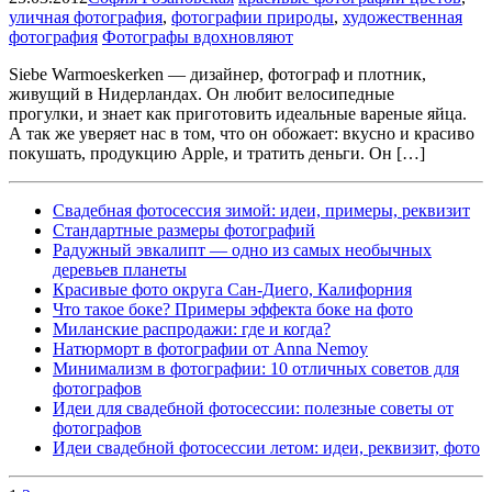
уличная фотография
,
фотографии природы
,
художественная
фотография
Фотографы вдохновляют
Siebe Warmoeskerken — дизайнер, фотограф и плотник,
живущий в Нидерландах. Он любит велосипедные
прогулки, и знает как приготовить идеальные вареные яйца.
А так же уверяет нас в том, что он обожает: вкусно и красиво
покушать, продукцию Apple, и тратить деньги. Он […]
Свадебная фотосессия зимой: идеи, примеры, реквизит
Cтандартные размеры фотографий
Радужный эвкалипт — одно из самых необычных
деревьев планеты
Красивые фото округа Сан-Диего, Калифорния
Что такое боке? Примеры эффекта боке на фото
Миланские распродажи: где и когда?
Натюрморт в фотографии от Anna Nemoy
Минимализм в фотографии: 10 отличных советов для
фотографов
Идеи для свадебной фотосессии: полезные советы от
фотографов
Идеи свадебной фотосессии летом: идеи, реквизит, фото